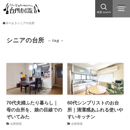
メニュー
menu
検索 search
ホーム
シニアの台所
シニアの台所
– tag –
70代夫婦ふたり暮らし｜
60代シンプリストのお台
母の台所を、娘の目線での
所｜清潔感あふれる使いや
ぞいてみた
すいキッチン
台所拝見
台所拝見