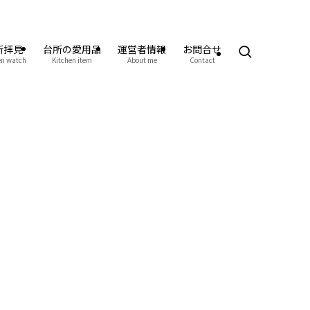
所拝見
台所の愛用品
運営者情報
お問合せ
en watch
Kitchen item
About me
Contact