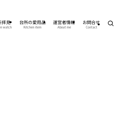
所拝見
台所の愛用品
運営者情報
お問合せ
en watch
Kitchen item
About me
Contact