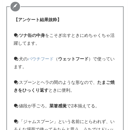
【アンケート結果抜粋】
ツナ缶の中身
をこそぎ出すときにめちゃくちゃ活
躍してます。
犬の
パウチフード
（
ウェットフード
）で使ってい
ます。
スプーンとヘラの間のような形なので、
たまご焼
きをひっくり返す
ときに便利。
値段が手ごろ。
菜箸感覚
で2本揃えてる。
「ジャムスプーン」という名前にとらわれず、い
ろんな場面で使ってみたらと思う。うちではドレッ