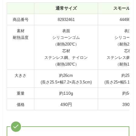
通常サイズ
スモールサ
商品番号
82932461
4449877
素材
表面
表面
耐熱温度
シリコーンゴム
シリコーン
（耐熱200℃）
（耐熱200
芯材
芯材
ステンレス鋼、ナイロン
ステンレス鋼、
（耐熱180℃）
（耐熱180
大きさ
約26cm
約25cm
(長さ25.5×幅7.2×高さ3.5cm)
(長さ25×幅5.1×高
約110g
約50g
重量
490円
390円
価格