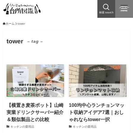
メニュー
menu
検索 search
ホーム
tower
tower
– tag –
【横置き麦茶ポット】山崎
100均中心ランチョンマッ
実業ドリンクサーバー紹介
ト収納アイデア7選｜おし
＆類似製品との比較
ゃれならtower一択
キッチンの愛用品
キッチンの愛用品