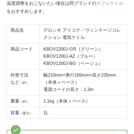
温度調整をおこないたい場合は同ブランドの
カフェケトル
をおすすめします。
商品名
デロンギ アイコナ・ヴィンテージコレ
クション 電気ケトル
商品コード
KBOV1200J-GR（グリーン）
KBOV1200J-AZ（ブルー）
KBOV1200J-BG（ベージュ）
外形寸法
幅210mm×奥行165mm×高さ235mm
など
（本体＋ベース）
（約）
電源コードの長さ：1.3m
重量
1.1kg（本体＋ベース）
（約）
容量
1L
（最大）