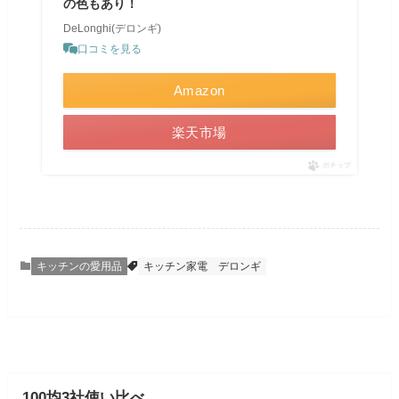
の色もあり！
DeLonghi(デロンギ)
口コミを見る
Amazon
楽天市場
ポチップ
キッチンの愛用品
キッチン家電
デロンギ
100均3社使い比べ