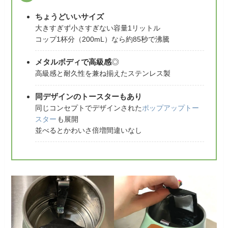
ちょうどいいサイズ
大きすぎず小さすぎない容量1リットル
コップ1杯分（200mL）なら約85秒で沸騰
メタルボディで高級感
◎
高級感と耐久性を兼ね揃えたステンレス製
同デザインのトースターもあり
同じコンセプトでデザインされた
ポップアップトー
スター
も展開
並べるとかわいさ倍増間違いなし