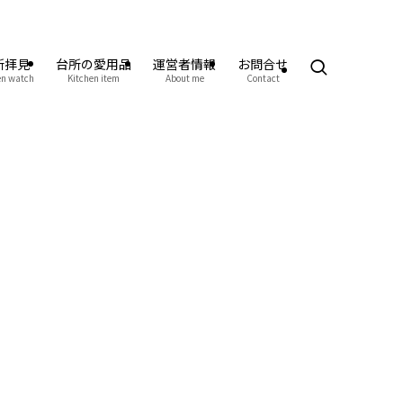
所拝見
台所の愛用品
運営者情報
お問合せ
en watch
Kitchen item
About me
Contact