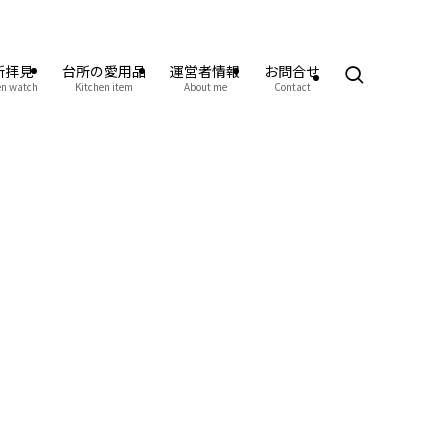
所拝見
台所の愛用品
運営者情報
お問合せ
en watch
Kitchen item
About me
Contact