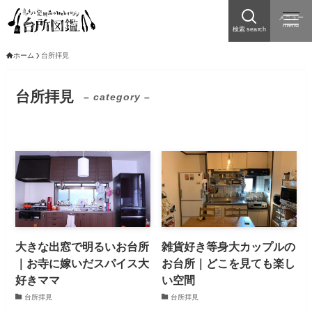
メニュー
menu
検索 search
ホーム
台所拝見
台所拝見
– category –
大きな出窓で明るいお台所
雑貨好き等身大カップルの
｜お寺に嫁いだスパイス大
お台所｜どこを見ても楽し
好きママ
い空間
台所拝見
台所拝見