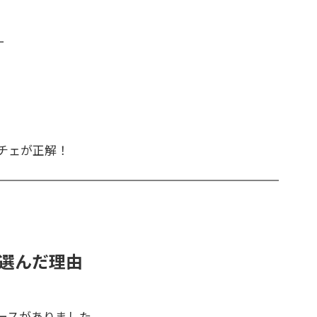
ー
チェが正解！
を選んだ理由
ースがありました。