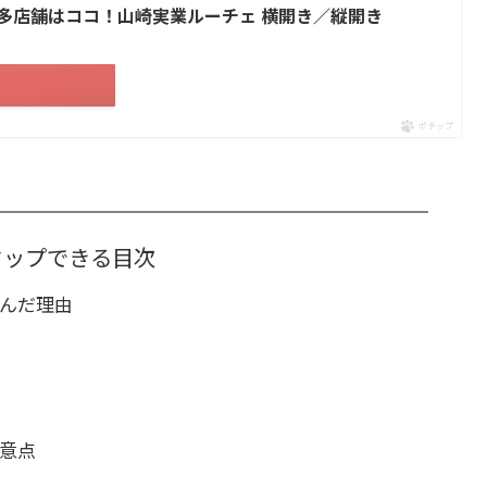
多店舗はココ！山崎実業ルーチェ 横開き／縦開き
ポチップ
タップできる目次
選んだ理由
注意点