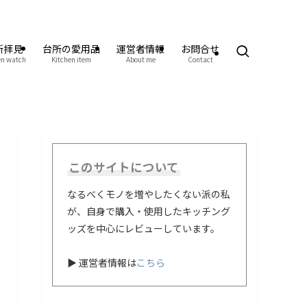
所拝見
台所の愛用品
運営者情報
お問合せ
en watch
Kitchen item
About me
Contact
このサイトについて
なるべくモノを増やしたくない派の私
が、自身で購入・使用したキッチング
ッズを中心にレビューしています。
▶ 運営者情報は
こちら